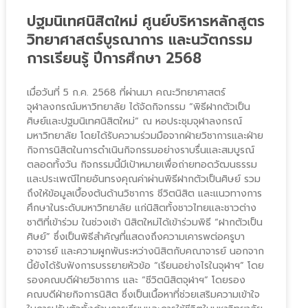
ปฐมนิเทศนิสิตใหม่ ศูนย์บริหารหลักสูตร
วิทยาศาสตร์บูรณาการ และนวัตกรรม
การเรียนรู้ ปีการศึกษา 2568
เมื่อวันที่ 5 ก.ค. 2568 ที่ผ่านมา คณะวิทยาศาสตร์
จุฬาลงกรณ์มหาวิทยาลัย ได้จัดกิจกรรม “พิธีฝากตัวเป็น
ศิษย์และปฐมนิเทศนิสิตใหม่” ณ หอประชุมจุฬาลงกรณ์
มหาวิทยาลัย โดยได้รับความร่วมมือจากฝ่ายวิชาการและฝ่าย
กิจการนิสิตในการดำเนินกิจกรรมอย่างราบรื่นและสมบูรณ์
ตลอดทั้งวัน กิจกรรมนี้มีเป้าหมายเพื่อถ่ายทอดวัฒนธรรม
และประเพณีไทยอันทรงคุณค่าผ่านพิธีฝากตัวเป็นศิษย์ รวม
ถึงให้ข้อมูลเบื้องต้นด้านวิชาการ ชีวิตนิสิต และแนวทางการ
ศึกษาในระดับมหาวิทยาลัย แก่นิสิตทั้งชาวไทยและชาวต่าง
ชาติที่เข้าร่วม ในช่วงเช้า นิสิตใหม่ได้เข้าร่วมพิธี “ฝากตัวเป็น
ศิษย์” ซึ่งเป็นพิธีสำคัญที่แสดงถึงความเคารพต่อครูบา
อาจารย์ และความผูกพันระหว่างนิสิตกับคณาจารย์ นอกจาก
นี้ยังได้รับฟังการบรรยายหัวข้อ “เรียนอย่างไรในจุฬาฯ” โดย
รองคณบดีฝ่ายวิชาการ และ “ชีวิตนิสิตจุฬาฯ” โดยรอง
คณบดีฝ่ายกิจการนิสิต ซึ่งเป็นเนื้อหาที่ช่วยเสริมความเข้าใจ