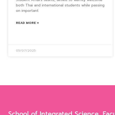
both Thai and international students while passing
on important
READ MORE »
05/07/2025
School of Integrated Science, Fac