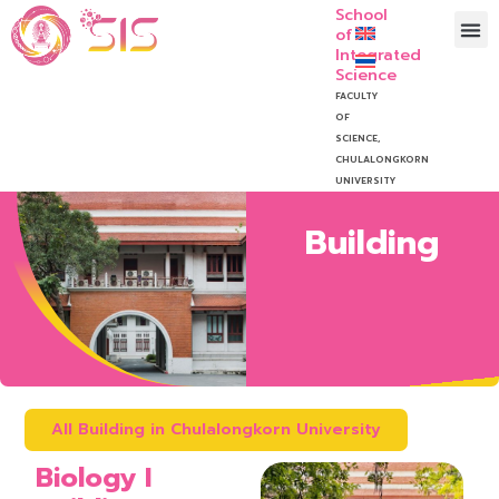
School
of
Integrated
Science
FACULTY
OF
SCIENCE,
CHULALONGKORN
UNIVERSITY
Building
All Building in Chulalongkorn University
Biology I