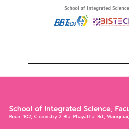
School of Integrated Science, Fac
Room 102, Chemistry 2 Bld. Phayathai Rd., Wangma