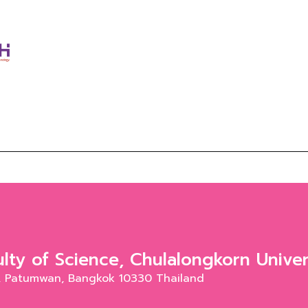
ulty of Science, Chulalongkorn Univer
i, Patumwan, Bangkok 10330 Thailand