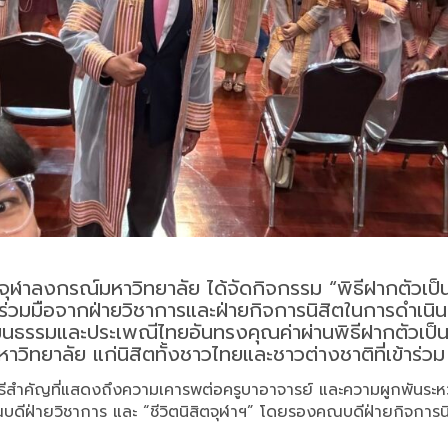
ร์ จุฬาลงกรณ์มหาวิทยาลัย ได้จัดกิจกรรม “พิธีฝากตัวเป
่วมมือจากฝ่ายวิชาการและฝ่ายกิจการนิสิตในการดำเนิน
ฒนธรรมและประเพณีไทยอันทรงคุณค่าผ่านพิธีฝากตัวเป็นศิ
วิทยาลัย แก่นิสิตทั้งชาวไทยและชาวต่างชาติที่เข้าร่วม
งเป็นพิธีสำคัญที่แสดงถึงความเคารพต่อครูบาอาจารย์ และความผูกพันระ
ฝ่ายวิชาการ และ “ชีวิตนิสิตจุฬาฯ” โดยรองคณบดีฝ่ายกิจการนิสิต ซ