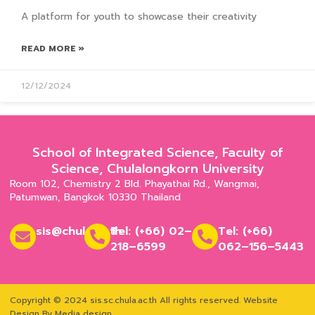
A platform for youth to showcase their creativity
READ MORE »
12/12/2024
School of Integrated Science, Faculty of
Science, Chulalongkorn University
Room 102, Chemistry 2 Bld. Phayathai Rd., Wangmai,
Patumwan, Bangkok 10330 Thailand
sis@chula.ac.th
Tel: (+66) 02–
Tel: (+66)
218–6599
062–156–5443
Copyright © 2024 sis.sc.chula.ac.th All rights reserved.
Website
Design By Media design