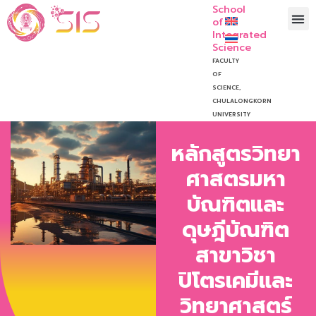
School
of
Integrated
Science
FACULTY
OF
SCIENCE,
CHULALONGKORN
UNIVERSITY
หลักสูตรวิทยา
ศาสตรมหา
บัณฑิตและ
ดุษฎีบัณฑิต
สาขาวิชา
ปิโตรเคมีและ
วิทยาศาสตร์