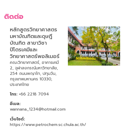
ติดต่อ
หลักสูตรวิทยาศาสตร
มหาบัณฑิตและดุษฎี
บัณฑิต สาขาวิชา
ปิโตรเคมีและ
วิทยาศาสตร์พอลิเมอร์
คณะวิทยาศาสตร์, อาคารเคมี
2, จุฬาลงกรณ์มหาวิทยาลัย,
254 ถนนพญาไท, ปทุมวัน,
กรุงเทพมหานคร 10330,
ประเทศไทย
โทร:
+66 2218 7094
อีเมล:
wannana_1234@hotmail.com
เว็บไซต์:
https://www.petrochem.sc.chula.ac.th/