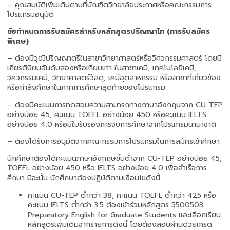
– คุณสมบัติเพิ่มเติมตามที่บัณฑิตวิทยาลัยประกาศหรือคณะกรรมการ
โปรแกรมอนุมัติ
ข้อกำหนดการรับสมัครสำหรับหลักสูตรปริญญาโท (การรับสมัคร
พิเศษ)
– ต้องมีวุฒิปริญญาตรีในสาขาวิทยาศาสตร์หรือวิศวกรรมศาสตร์ โดยมี
เกียรตินิยมอันดับสองหรือเทียบเท่า ในสาขาเคมี, เทคโนโลยีเคมี,
วิศวกรรมเคมี, วิทยาศาสตร์วัสดุ, เคมีอุตสาหกรรม หรือสาขาที่เกี่ยวข้อง
หรือกำลังศึกษาในภาคการศึกษาสุดท้ายของโปรแกรม
– ต้องมีคะแนนการทดสอบความสามารถทางภาษาอังกฤษจาก CU-TEP
อย่างน้อย 45, คะแนน TOEFL อย่างน้อย 450 หรือคะแนน IELTS
อย่างน้อย 4.0 หรือมีใบรับรองการจบการศึกษาจากโปรแกรมนานาชาติ
– ต้องได้รับการอนุมัติจากคณะกรรมการโปรแกรมในการสมัครเข้าศึกษา
นักศึกษาต้องได้คะแนนภาษาอังกฤษขั้นต่ำจาก CU-TEP อย่างน้อย 45,
TOEFL อย่างน้อย 450 หรือ IELTS อย่างน้อย 4.0 เพื่อสำเร็จการ
ศึกษา มิฉะนั้น นักศึกษาต้องปฏิบัติตามเงื่อนไขดังนี้:
คะแนน CU-TEP ต่ำกว่า 38, คะแนน TOEFL ต่ำกว่า 425 หรือ
คะแนน IELTS ต่ำกว่า 3.5 ต้องเข้าร่วมหลักสูตร 5500503
Preparatory English for Graduate Students และเลือกเรียน
หลักสูตรเพิ่มเติมจากรายการดังนี้ โดยต้องสอบผ่านด้วยเกรด