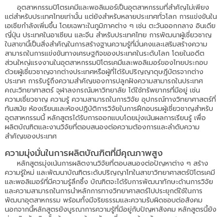
อุตสาหกรรมปิโตรเคมีและพอลิเมอร์เป็นอุตสาหกรรมที่สำคัญไม่เพียง
แต่สำหรับประเทศไทยเท่านั้น แต่ยังสำหรับหลายประเทศทั่วโลก การแข่งขันใน
เอเชียกำลังเพิ่มขึ้น โดยเฉพาะในภูมิภาคต่าง ๆ เช่น ตะวันออกกลาง อินเดีย
ญี่ปุ่น ประเทศในอาเซียน และจีน สำหรับประเทศไทย การพัฒนาผู้เชี่ยวชาญ
ในสาขานี้เป็นสิ่งสำคัญในการสร้างฐานความรู้ที่มั่นคงและเสริมสร้างความ
สามารถในการแข่งขันทางเศรษฐกิจของประเทศในระดับโลก โดยในอดีต
ส่วนใหญ่แรงงานในอุตสาหกรรมปิโตรเคมีและพอลิเมอร์ของไทยประกอบ
ด้วยผู้เชี่ยวชาญจากต่างประเทศหรือผู้ที่ได้รับปริญญาดุษฎีบัตรจากต่าง
ประเทศ การรับรู้ถึงความสำคัญของการปลูกฝังความสามารถในประเทศ
คณะวิทยาศาสตร์ จุฬาลงกรณ์มหาวิทยาลัย ได้ใช้ทรัพยากรที่มีอยู่ เช่น
ความเชี่ยวชาญ ความรู้ ความสามารถในการวิจัย อุปกรณ์ทางวิทยาศาสตร์ที่
ทันสมัย ห้องเรียนและห้องปฏิบัติการวิจัยในการฝึกอบรมผู้เชี่ยวชาญสำหรับ
อุตสาหกรรมนี้ หลักสูตรได้รับการออกแบบโดยมุ่งเน้นผลการเรียนรู้ เพื่อ
ผลิตบัณฑิตและงานวิจัยที่ตอบสนองต่อความต้องการและลำดับความ
สำคัญของประเทศ
ความมุ่งมั่นในการผลิตบัณฑิตที่มีคุณภาพสูง
หลักสูตรมุ่งเน้นการผลิตงานวิจัยที่ตอบสนองต่อปัญหาต่าง ๆ สร้าง
ความรู้ใหม่ และพัฒนาบัณฑิตระดับปริญญาโทในสาขาวิทยาศาสตร์ปิโตรเคมี
และพอลิเมอร์ที่มีความรู้ลึกซึ้ง บัณฑิตจะได้รับการพัฒนาทักษะด้านการวิจัย
และความสามารถในการนำหลักการทางวิทยาศาสตร์ไปประยุกต์ใช้ในการ
พัฒนาอุตสาหกรรม พร้อมทั้งมีจริยธรรมและความรับผิดชอบต่อสังคม
นอกจากนี้หลักสูตรยังบูรณาการความรู้ที่มีอยู่กับปัญหาสังคม หลักสูตรนี้ยัง