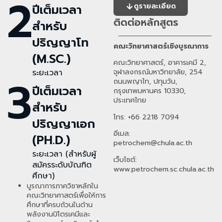
2
ปีเต็มเวลา
ดูรายละเอียด
ติดต่อหลักสูตร
สำหรับ
ปริญญาโท
คณะวิทยาศาสตร์เชิงบูรณาการ
(M.SC.)
คณะวิทยาศาสตร์, อาคารเคมี 2,
ระยะเวลา
จุฬาลงกรณ์มหาวิทยาลัย, 254
3
ถนนพญาไท, ปทุมวัน,
ปีเต็มเวลา
กรุงเทพมหานคร 10330,
ประเทศไทย
สำหรับ
โทร: +66 2218 7094
ปริญญาเอก
อีเมล:
(PH.D.)
petrochem
@chula.ac.th
ระยะเวลา (สำหรับผู้
เว็บไซต์:
สมัครระดับบัณฑิต
www.petrochem.sc.chula.ac.th
ศึกษา)
บูรณาการภาควิชาหลักใน
คณะวิทยาศาสตร์เพื่อให้การ
ศึกษาที่ครบถ้วนในด้าน
พลังงานปิโตรเคมีและ