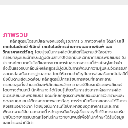
ภาพรวม
หลักสูตรปิโตรเคมีและพอลิเมอร์บูรณาการ 5 ภาควิชาหลัก ได้แก่
เคมี
เทคโนโลยีเคมี ฟิสิกส์ เทคโนโลยีการถ่ายภาพและการพิมพ์ และ
วิทยาศาสตร์วัสดุ
โดยมุ่งเน้นการผลิตบัณฑิตที่มีความเข้าใจอย่าง
ครอบคลุมและมีทักษะปฏิบัติในสาขาปิโตรเคมีและวิทยาศาสตร์พอลิเมอร์ ใน
ประเทศไทย เทคโนโลยีและกระบวนการในอุตสาหกรรมนี้ส่วนใหญ่จะนำเข้า
ซึ่งเป็นแรงขับเคลื่อนให้หลักสูตรนี้มุ่งมั่นในการพัฒนาความรู้และนวัตกรรมที่
สอดคล้องกับมาตรฐานสากล โดยให้ความสำคัญกับการส่งเสริมเทคโนโลยีที่
ยั่งยืนด้านสิ่งแวดล้อม หลักสูตรนี้มีการเรียนการสอนที่หลากหลาย
ครอบคลุมทั้งด้านเคมีและฟิสิกส์ของวิทยาศาสตร์ปิโตรเคมีและพอลิเมอร์
โดยทางด้านเคมี นักศึกษาจะได้เรียนรู้เกี่ยวกับการสังเคราะห์และการผลิต
ปิโตรเลียมและพอลิเมอร์ ขณะที่หลักสูตรด้านฟิสิกส์จะเน้นการวิเคราะห์และ
ทดสอบคุณสมบัติทางกายภาพของวัสดุ การร่วมมือกับภาคเอกชนได้รับการ
ส่งเสริมอย่างมาก โดยมุ่งเน้นการแก้ไขปัญหาของอุตสาหกรรมและการ
พัฒนางานวิจัย นอกจากนี้ หลักสูตรยังเชิญผู้เชี่ยวชาญที่ได้รับการยอมรับ
มาเป็นวิทยากรรับเชิญหรือที่ปรึกษาวิทยานิพนธ์เพื่อให้นักศึกษาได้รับข้อมูล
และคำแนะนำที่มีค่า