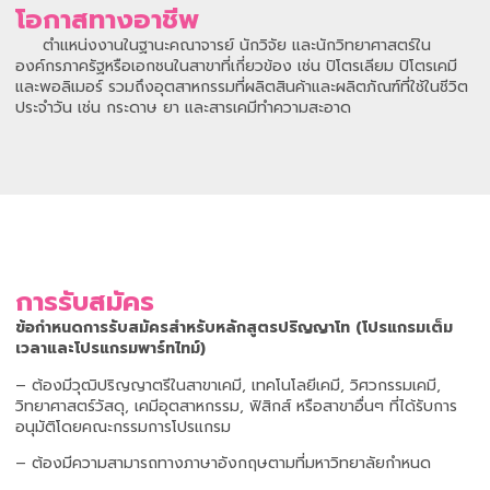
โอกาสทางอาชีพ
ตำแหน่งงานในฐานะคณาจารย์ นักวิจัย และนักวิทยาศาสตร์ใน
องค์กรภาครัฐหรือเอกชนในสาขาที่เกี่ยวข้อง เช่น ปิโตรเลียม ปิโตรเคมี
และพอลิเมอร์ รวมถึงอุตสาหกรรมที่ผลิตสินค้าและผลิตภัณฑ์ที่ใช้ในชีวิต
ประจำวัน เช่น กระดาษ ยา และสารเคมีทำความสะอาด
การรับสมัคร
ข้อกำหนดการรับสมัครสำหรับหลักสูตรปริญญาโท (โปรแกรมเต็ม
เวลาและโปรแกรมพาร์ทไทม์)
– ต้องมีวุฒิปริญญาตรีในสาขาเคมี, เทคโนโลยีเคมี, วิศวกรรมเคมี,
วิทยาศาสตร์วัสดุ, เคมีอุตสาหกรรม, ฟิสิกส์ หรือสาขาอื่นๆ ที่ได้รับการ
อนุมัติโดยคณะกรรมการโปรแกรม
– ต้องมีความสามารถทางภาษาอังกฤษตามที่มหาวิทยาลัยกำหนด