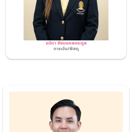
ธนิตา ชัยมงคลตระกูล
การเงิน/พัสดุ