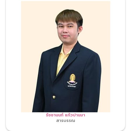
รัชชานนท์ แก้วปานมา
สารบรรณ