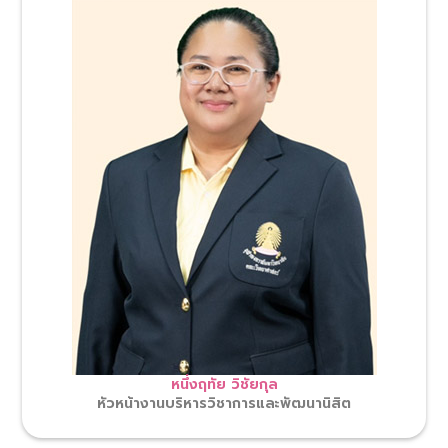
หนึ่งฤทัย วิชัยกุล
หัวหน้างานบริหารวิชาการและพัฒนานิสิต