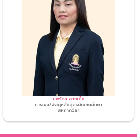
นพรัตน์ ลาภเย็น
การเงิน/พัสดุหลักสูตรบัณฑิตศึกษา
สหภาควิชา