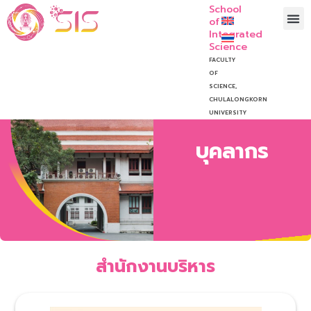
School
of
Integrated
Science
FACULTY
OF
SCIENCE,
CHULALONGKORN
UNIVERSITY
บุคลากร
สำนักงานบริหาร