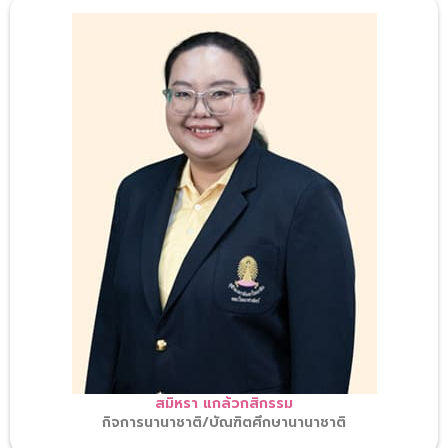
สมิหรา แกล้วกสิกรรม
กิจการนานาชาติ/บัณฑิตศึกษานานาชาติ