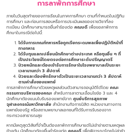
การลาพักการศึกษา
ภายในวันสุดท้ายของการเรียนในภาคการศึกษา ตามที่กำหนดในปฏิทิน
การศึกษา และก่อนการสอบหรือการประเมินผลของรายวิชาที่ลง
ทะเบียน นักศึกษาสามารถยื่นคำร้องต่อ
คณบดี
เพื่อขอลาพักการ
ศึกษาในกรณีต่อไปนี้:
ได้รับการเกณฑ์ทหารหรือถูกเรียกระดมพลเพื่อปฏิบัติหน้าที่
ทางทหาร
ได้รับทุนแลกเปลี่ยนนักศึกษาต่างประเทศ หรือทุนอื่น ๆ ที่
เป็นประโยชน์โดยตรงต่อการศึกษาระดับปริญญาตรี
ป่วยหนักและต้องเข้ารับการรักษาในโรงพยาบาลเป็นระยะ
เวลานานกว่า 3 สัปดาห์
ป่วยและต้องพักรักษาตัวเป็นระยะเวลานานกว่า 3 สัปดาห์
ตามคำสั่งของแพทย์
การลาพักการศึกษาด้วยเหตุผลส่วนตัวสามารถอนุมัติได้โดย
คณะ
กรรมการบริหารของคณะ
สำหรับการลาตามเงื่อนไขข้อ 3 และ 4
นักศึกษาต้องแนบใบรับรองแพทย์จาก
ศูนย์บริการสุขภาพ
จุฬาลงกรณ์มหาวิทยาลัย
สำนักงานกิจการนิสิต หน่วยงานทางการ
แพทย์ของรัฐ หรือสถานพยาบาลเอกชนที่ได้รับการรับรองจาก
กระทรวงสาธารณสุข
หากมีเหตุสุดวิสัยที่จำเป็นต้องลาพักการศึกษาแต่ไม่เข้าข่ายตามเหตุผล
ข้างต้น นักศึกษาต้องยื่นคำร้องต่อ
คณบดี
เพื่อพิจารณาโดยไม่ล่าช้า