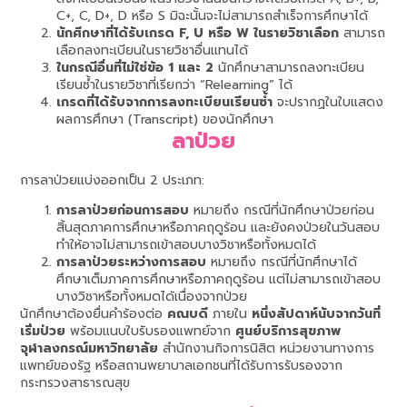
C+, C, D+, D หรือ S มิฉะนั้นจะไม่สามารถสำเร็จการศึกษาได้
นักศึกษาที่ได้รับเกรด F, U หรือ W ในรายวิชาเลือก
สามารถ
เลือกลงทะเบียนในรายวิชาอื่นแทนได้
ในกรณีอื่นที่ไม่ใช่ข้อ 1 และ 2
นักศึกษาสามารถลงทะเบียน
เรียนซ้ำในรายวิชาที่เรียกว่า “Relearning” ได้
เกรดที่ได้รับจากการลงทะเบียนเรียนซ้ำ
จะปรากฏในใบแสดง
ผลการศึกษา (Transcript) ของนักศึกษา
ลาป่วย
การลาป่วยแบ่งออกเป็น 2 ประเภท:
การลาป่วยก่อนการสอบ
หมายถึง กรณีที่นักศึกษาป่วยก่อน
สิ้นสุดภาคการศึกษาหรือภาคฤดูร้อน และยังคงป่วยในวันสอบ
ทำให้อาจไม่สามารถเข้าสอบบางวิชาหรือทั้งหมดได้
การลาป่วยระหว่างการสอบ
หมายถึง กรณีที่นักศึกษาได้
ศึกษาเต็มภาคการศึกษาหรือภาคฤดูร้อน แต่ไม่สามารถเข้าสอบ
บางวิชาหรือทั้งหมดได้เนื่องจากป่วย
นักศึกษาต้องยื่นคำร้องต่อ
คณบดี
ภายใน
หนึ่งสัปดาห์นับจากวันที่
เริ่มป่วย
พร้อมแนบใบรับรองแพทย์จาก
ศูนย์บริการสุขภาพ
จุฬาลงกรณ์มหาวิทยาลัย
สำนักงานกิจการนิสิต หน่วยงานทางการ
แพทย์ของรัฐ หรือสถานพยาบาลเอกชนที่ได้รับการรับรองจาก
กระทรวงสาธารณสุข