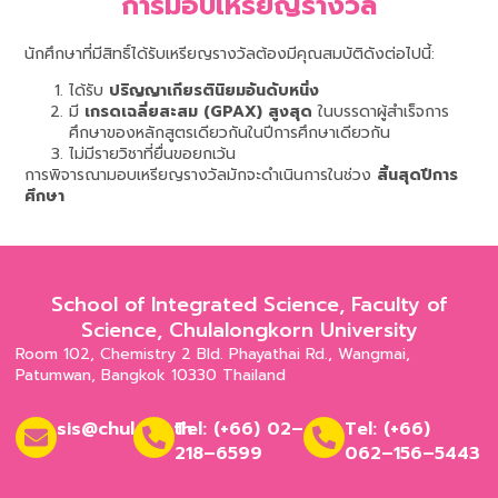
การมอบเหรียญรางวัล
นักศึกษาที่มีสิทธิ์ได้รับเหรียญรางวัลต้องมีคุณสมบัติดังต่อไปนี้:
ได้รับ
ปริญญาเกียรตินิยมอันดับหนึ่ง
มี
เกรดเฉลี่ยสะสม (GPAX) สูงสุด
ในบรรดาผู้สำเร็จการ
ศึกษาของหลักสูตรเดียวกันในปีการศึกษาเดียวกัน
ไม่มีรายวิชาที่ยื่นขอยกเว้น
การพิจารณามอบเหรียญรางวัลมักจะดำเนินการในช่วง
สิ้นสุดปีการ
ศึกษา
School of Integrated Science, Faculty of
Science, Chulalongkorn University
Room 102, Chemistry 2 Bld. Phayathai Rd., Wangmai,
Patumwan, Bangkok 10330 Thailand
sis@chula.ac.th
Tel: (+66) 02–
Tel: (+66)
218–6599
062–156–5443